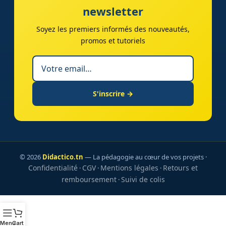
newsletter
Soyez les premiers informés des nouveautés,
promos et tutoriels
S'inscrire →
© 2026
Didactico.tn
— La pédagogie au cœur de vos projets ·
Confidentialité
CGV
Mentions légales
Retours et
·
·
·
remboursement
Suivi de colis
·
Menu
Cart