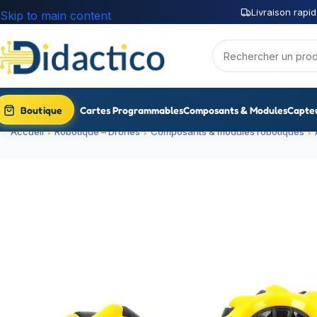
Livraison rapid
Skip to main content
Boutique
Cartes Programmables
Composants & Modules
Capte
Accueil
Robotique – Drones
Composants & modules robotiques