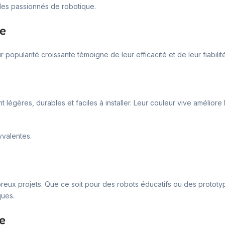
 les passionnés de robotique.
ne
 popularité croissante témoigne de leur efficacité et de leur fiabilit
gères, durables et faciles à installer. Leur couleur vive améliore la v
yvalentes.
eux projets. Que ce soit pour des robots éducatifs ou des prototyp
ques.
e