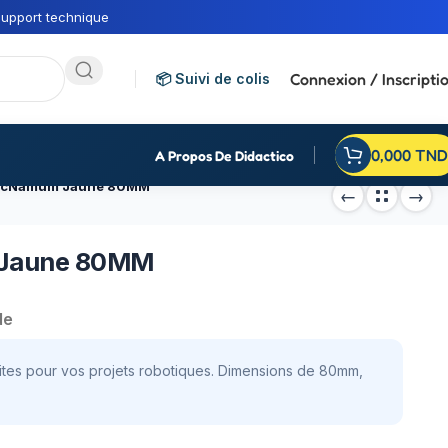
upport technique
Connexion / Inscripti
📦 Suivi de colis
0,000
TND
A Propos De Didactico
 McNamum Jaune 80MM
 Jaune 80MM
de
es pour vos projets robotiques. Dimensions de 80mm,