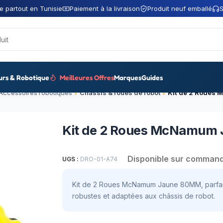
e partout en Tunisie
Paiement à la livraison
Produit neuf emballé
S
urs & Robotique
Meilleures Offres
Marques
Guides
Accessoires robotiques
Châssis & roues de robot
Kit de 2 Roues
Kit de 2 Roues McNamum
Disponible sur comman
UGS :
DRO-01-A74
Kit de 2 Roues McNamum Jaune 80MM, parfait
robustes et adaptées aux châssis de robot.