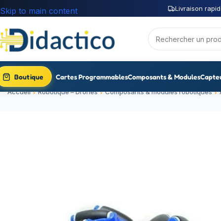
Livraison rapid
Skip to main content
Boutique
Cartes Programmables
Composants & Modules
Capte
Accueil
Robotique – Drones
Composants & modules robotiques