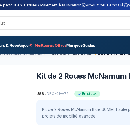
e partout en Tunisie
Paiement à la livraison
Produit neuf emballé
S
urs & Robotique
Meilleures Offres
Marques
Guides
Accessoires robotiques
Châssis & roues de robot
Kit de 2 Roues
Kit de 2 Roues McNamum
UGS :
DRO-01-A72
En stock
Kit de 2 Roues McNamum Blue 60MM, haute pré
projets de mobilité avancée.