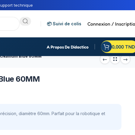
upport technique
Connexion / Inscripti
📦 Suivi de colis
0,000
TND
A Propos De Didactico
 McNamum Blue 60MM
 Blue 60MM
cision, diamètre 60mm. Parfait pour la robotique et