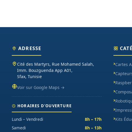
ADRESSE
CAT
Cité des Martyrs, Rue Mohamed Salah,
Cartes 
Imm. Bouzguenda App A01,
Capteur
Sfax, Tunisie
Raspberr
Voir sur Google Maps →
Composa
Robotiq
HORAIRES D'OUVERTURE
Impress
Kits Édu
Lundi – Vendredi
8h – 17h
Samedi
8h – 13h