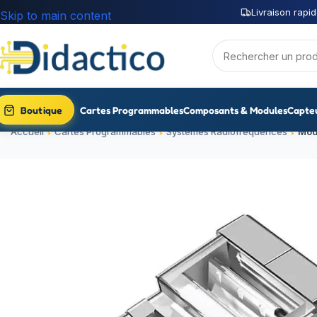
Livraison rapid
Skip to main content
Boutique
Cartes Programmables
Composants & Modules
Capte
Accueil
Cartes Programmables
Systèmes Radiofréquences
Mod