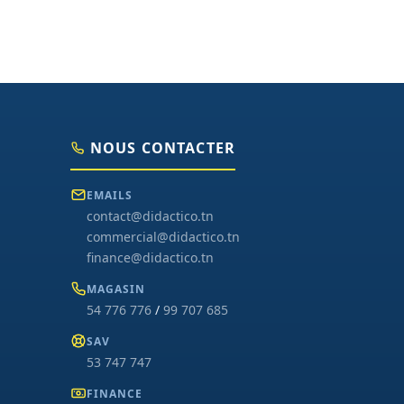
NOUS CONTACTER
EMAILS
contact@didactico.tn
commercial@didactico.tn
finance@didactico.tn
MAGASIN
54 776 776
/
99 707 685
SAV
53 747 747
FINANCE