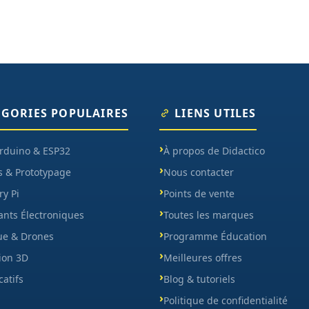
ÉGORIES POPULAIRES
LIENS UTILES
Arduino & ESP32
À propos de Didactico
s & Prototypage
Nous contacter
y Pi
Points de vente
nts Électroniques
Toutes les marques
ue & Drones
Programme Éducation
ion 3D
Meilleures offres
catifs
Blog & tutoriels
Politique de confidentialité