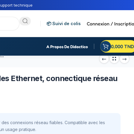
upport technique
Connexion / Inscripti
📦 Suivi de colis
0,000
TND
A Propos De Didactico
Fiche RJ45 FTP6 pour câbles Ethernet, connectique réseau fiable
es Ethernet, connectique réseau
 des connexions réseau fiables. Compatible avec les
un usage pratique.