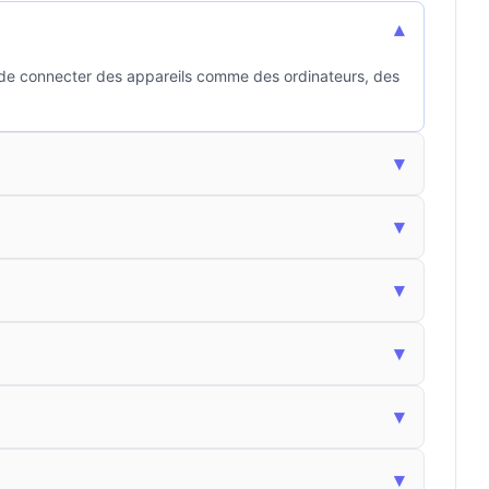
▾
t de connecter des appareils comme des ordinateurs, des
▾
▾
▾
▾
▾
▾