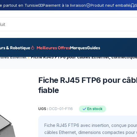
e partout en Tunisie
Paiement à la livraison
Produit neuf emballé
S
urs & Robotique
Meilleures Offres
Marques
Guides
ules Ethernet
Fiche RJ45 FTP6 pour câbl
fiable
UGS :
DCD-01-F116
En stock
Fiche RJ45 FTP6 avec insertion, conçue pour
câbles Ethernet, dimensions compactes pour 