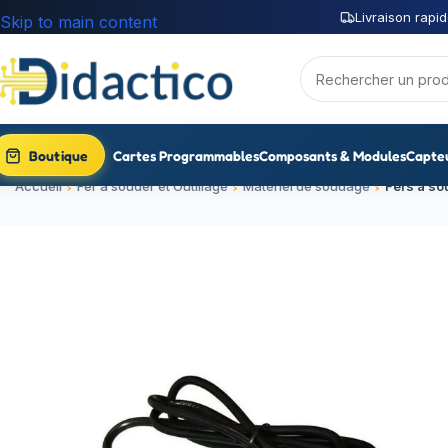
Livraison rapid
Skip to main content
Boutique
Cartes Programmables
Composants & Modules
Capte
Accueil
Fer a souder et Outillage
Materiel de soudage
Fers à so