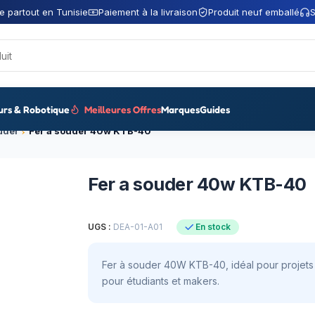
e partout en Tunisie
Paiement à la livraison
Produit neuf emballé
S
urs & Robotique
Meilleures Offres
Marques
Guides
uder
Fer a souder 40w KTB-40
Fer a souder 40w KTB-40
UGS :
DEA-01-A01
En stock
Fer à souder 40W KTB-40, idéal pour projets 
pour étudiants et makers.