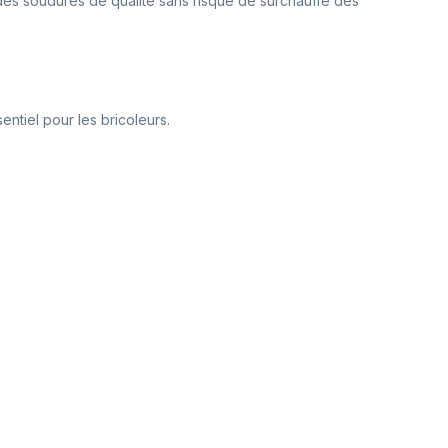
 des soudures de qualité sans risque de surchauffe des
entiel pour les bricoleurs.