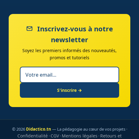
Inscrivez-vous à notre
newsletter
Soyez les premiers informés des nouveautés,
promos et tutoriels
S'inscrire →
© 2026
Didactico.tn
— La pédagogie au cœur de vos projets ·
Confidentialité
CGV
Mentions légales
Retours et
·
·
·