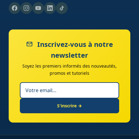
Inscrivez-vous à notre
newsletter
Soyez les premiers informés des nouveautés,
promos et tutoriels
S'inscrire →