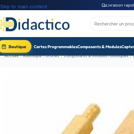
Livraison rapid
Skip to main content
Boutique
Cartes Programmables
Composants & Modules
Capte
Accueil
Robotique – Drones
Composants & modules robotiques