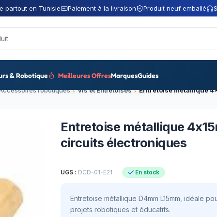
e partout en Tunisie
Paiement à la livraison
Produit neuf emballé
S
urs & Robotique
Meilleures Offres
Marques
Guides
Accessoires robotiques
Vis et Entretoises
Entretoise métallique 4x1
circuits électroniques
UGS :
DCD-01-E21
En stock
Entretoise métallique D4mm L15mm, idéale pou
projets robotiques et éducatifs.