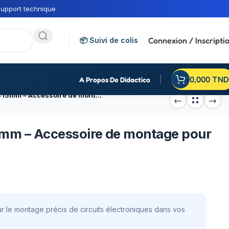
upport technique
Connexion / Inscripti
📦 Suivi de colis
0,000
TND
A Propos De Didactico
Entretoise métallique 4x15mm – Accessoire de montage pour circuits électroniques
5mm – Accessoire de montage pour
r le montage précis de circuits électroniques dans vos