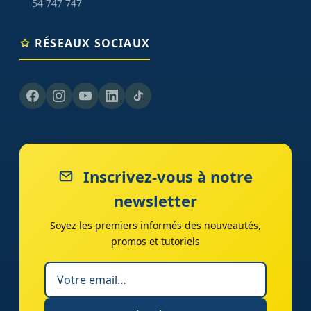
54 747 747
RÉSEAUX SOCIAUX
Inscrivez-vous à notre
newsletter
Soyez les premiers informés des nouveautés,
promos et tutoriels