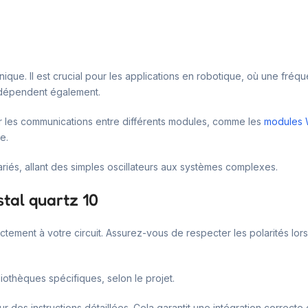
onique. Il est crucial pour les applications en robotique, où une fré
 dépendent également.
ser les communications entre différents modules, comme les
modules 
e.
variés, allant des simples oscillateurs aux systèmes complexes.
stal quartz 10
rectement à votre circuit. Assurez-vous de respecter les polarités lor
liothèques spécifiques, selon le projet.
des instructions détaillées. Cela garantit une intégration correcte e