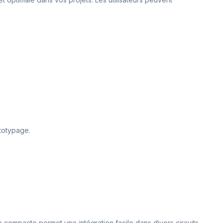
ototypage.
e compacte permet une intégration facile dans divers circuits.