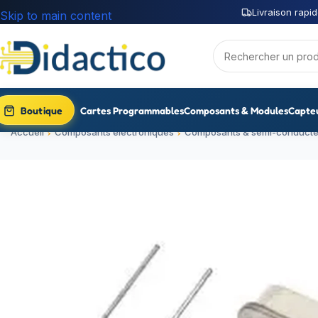
Livraison rapid
Skip to main content
Boutique
Cartes Programmables
Composants & Modules
Capte
Accueil
Composants électroniques
Composants & semi-conducte