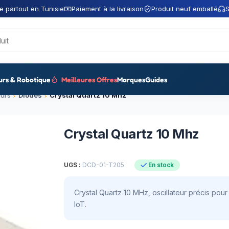
e partout en Tunisie
Paiement à la livraison
Produit neuf emballé
S
urs & Robotique
Meilleures Offres
Marques
Guides
urs
Diodes
Crystal Quartz 10 Mhz
Crystal Quartz 10 Mhz
UGS :
DCD-01-T205
En stock
Crystal Quartz 10 MHz, oscillateur précis pour
IoT.