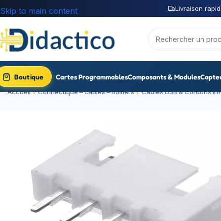
Livraison rapid
Skip to main content
Boutique
Cartes Programmables
Composants & Modules
Capte
Accueil
Connectique – câbles – Boitiers
Cables USB & Cordons in