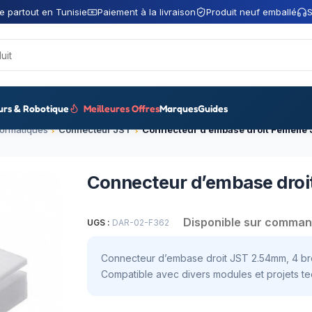
e partout en Tunisie
Paiement à la livraison
Produit neuf emballé
S
urs & Robotique
Meilleures Offres
Marques
Guides
formatiques
Connecteur JST
Connecteur d’embase droi
Disponible sur comma
UGS :
DAR-02-F362
Connecteur d’embase droit JST 2.54mm, 4 bro
Compatible avec divers modules et projets te