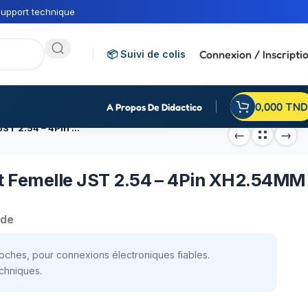
upport technique
Connexion / Inscripti
📦 Suivi de colis
0,000
TND
A Propos De Didactico
Connecteur d’embase droit Femelle JST 2.54 – 4Pin XH2.54MM
t Femelle JST 2.54 – 4Pin XH2.54MM
nde
ches, pour connexions électroniques fiables.
chniques.