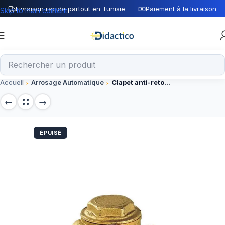
Livraison rapide partout en Tunisie
Paiement à la livraison
Skip to main content
Accueil
Arrosage Automatique
Clapet anti-retour à battant bronze 3″
ÉPUISÉ