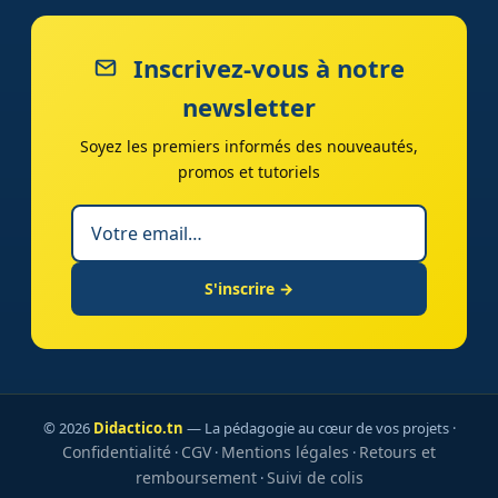
Inscrivez-vous à notre
newsletter
Soyez les premiers informés des nouveautés,
promos et tutoriels
S'inscrire →
© 2026
Didactico.tn
— La pédagogie au cœur de vos projets ·
Confidentialité
CGV
Mentions légales
Retours et
·
·
·
remboursement
Suivi de colis
·