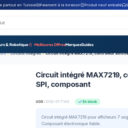
e partout en Tunisie
Paiement à la livraison
Produit neuf emballé
S
urs & Robotique
Meilleures Offres
Marques
Guides
urs
Circuits intégrés
Circuit intégré MAX7219, c
SPI, composant
UGS :
DCD-01-T143
En stock
Circuit intégré MAX7219 pour afficheurs 7 segm
Composant électronique fiable.