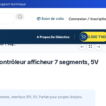
upport technique
Connexion / Inscripti
📦 Suivi de colis
0,000
TND
A Propos De Didactico
Circuit intégré MAX7219, contrôleur afficheur 7 segments, 5V SPI, composant
ontrôleur afficheur 7 segments, 5V
ents, interface SPI, 5V. Parfait pour projets Arduino.