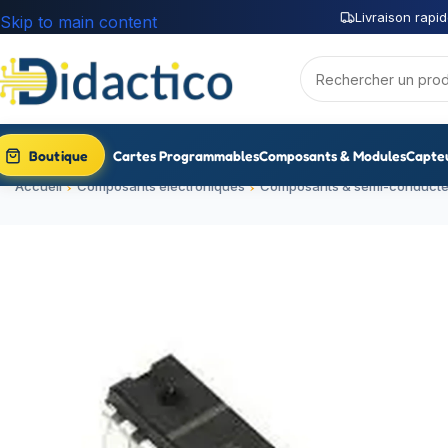
Livraison rapid
Skip to main content
Boutique
Cartes Programmables
Composants & Modules
Capte
Accueil
Composants électroniques
Composants & semi-conducte