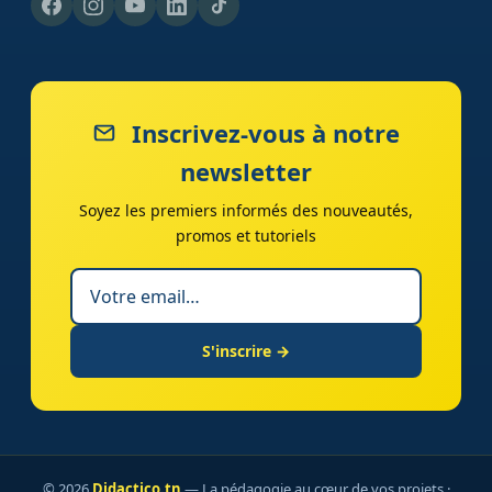
Inscrivez-vous à notre
newsletter
Soyez les premiers informés des nouveautés,
promos et tutoriels
S'inscrire →
© 2026
Didactico.tn
— La pédagogie au cœur de vos projets ·