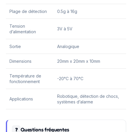
Plage de détection
0.5g à 16g
Tension
3V à 5V
d’alimentation
Sortie
Analogique
Dimensions
20mm x 20mm x 10mm
Température de
-20°C à 70°C
fonctionnement
Robotique, détection de chocs,
Applications
systèmes d’alarme
Questions fréquentes
❓