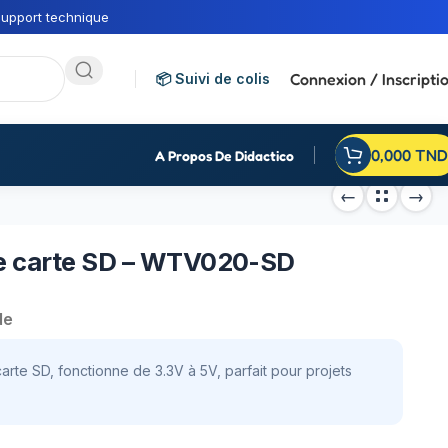
upport technique
Connexion / Inscripti
📦 Suivi de colis
0,000
TND
A Propos De Didactico
e carte SD – WTV020-SD
de
e SD, fonctionne de 3.3V à 5V, parfait pour projets