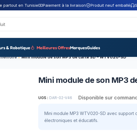
e partout en Tunisie
Paiement à la livraison
Produit neuf emballé
S
urs & Robotique
Meilleures Offres
Marques
Guides
 mémoire
Mini module de son MP3 de carte SD – WTV020-SD
Mini module de son MP3 d
Disponible sur comman
UGS :
DAR-02-V46
Mini module MP3 WTV020-SD avec support cart
électroniques et éducatifs.