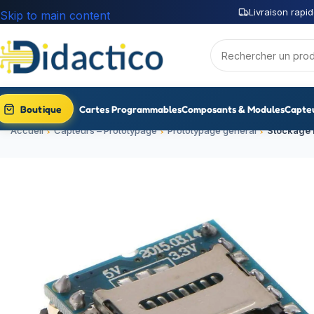
Livraison rapid
Skip to main content
Boutique
Cartes Programmables
Composants & Modules
Capte
Accueil
Capteurs – Prototypage
Prototypage général
Stockage