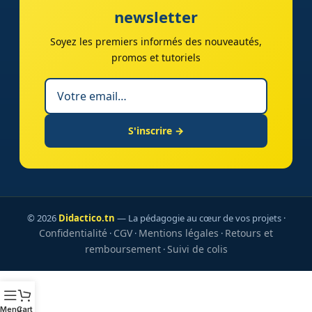
newsletter
Soyez les premiers informés des nouveautés,
promos et tutoriels
S'inscrire →
© 2026
Didactico.tn
— La pédagogie au cœur de vos projets ·
Confidentialité
CGV
Mentions légales
Retours et
·
·
·
remboursement
Suivi de colis
·
Menu
Cart