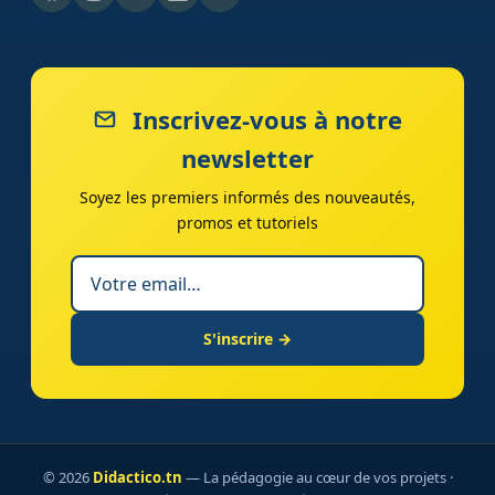
Inscrivez-vous à notre
newsletter
Soyez les premiers informés des nouveautés,
promos et tutoriels
S'inscrire →
© 2026
Didactico.tn
— La pédagogie au cœur de vos projets ·