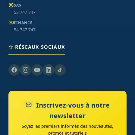
SAV
53 747 747
FINANCE
54 747 747
RÉSEAUX SOCIAUX
Inscrivez-vous à notre
newsletter
Soyez les premiers informés des nouveautés,
promos et tutoriels