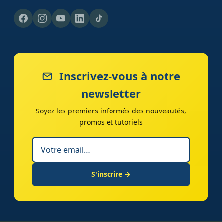
Inscrivez-vous à notre
newsletter
Soyez les premiers informés des nouveautés,
promos et tutoriels
S'inscrire →