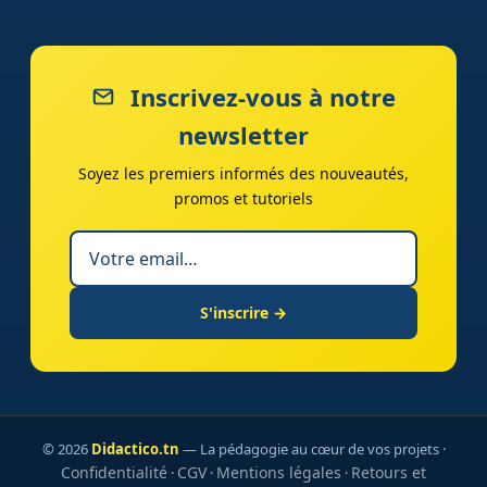
Inscrivez-vous à notre
newsletter
Soyez les premiers informés des nouveautés,
promos et tutoriels
S'inscrire →
© 2026
Didactico.tn
— La pédagogie au cœur de vos projets ·
Confidentialité
CGV
Mentions légales
Retours et
·
·
·