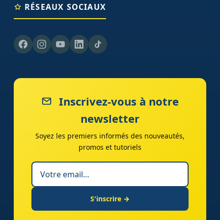
RÉSEAUX SOCIAUX
Inscrivez-vous à notre
newsletter
Soyez les premiers informés des nouveautés,
promos et tutoriels
S'inscrire →