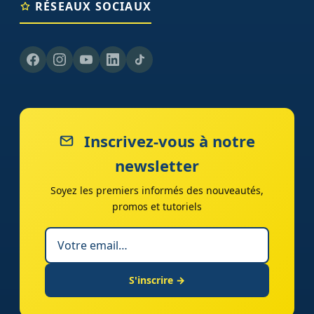
RÉSEAUX SOCIAUX
Inscrivez-vous à notre
newsletter
Soyez les premiers informés des nouveautés,
promos et tutoriels
S'inscrire →