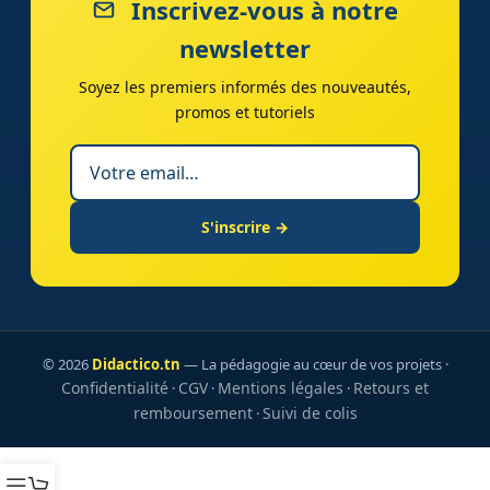
Inscrivez-vous à notre
newsletter
Soyez les premiers informés des nouveautés,
promos et tutoriels
S'inscrire →
© 2026
Didactico.tn
— La pédagogie au cœur de vos projets ·
Confidentialité
CGV
Mentions légales
Retours et
·
·
·
remboursement
Suivi de colis
·