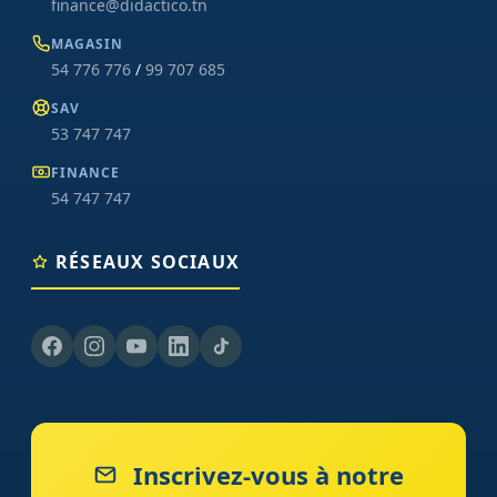
finance@didactico.tn
MAGASIN
54 776 776
/
99 707 685
SAV
53 747 747
FINANCE
54 747 747
RÉSEAUX SOCIAUX
Inscrivez-vous à notre