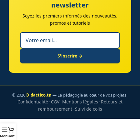
newsletter
Soyez les premiers informés des nouveautés,
promos et tutoriels
S'inscrire →
© 2026
Didactico.tn
— La pédagogie au cœur de vos projets ·
Confidentialité
CGV
Mentions légales
Retours et
·
·
·
remboursement
Suivi de colis
·
Menu
Cart