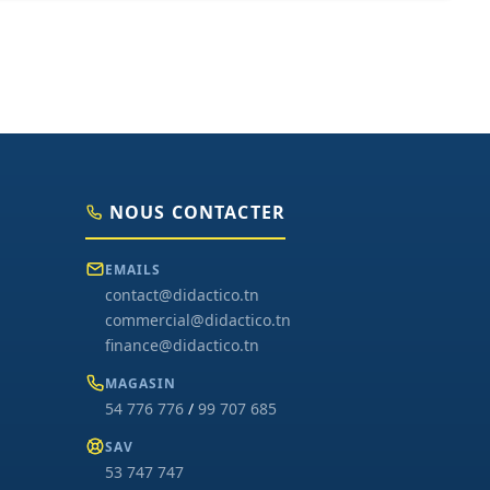
NOUS CONTACTER
EMAILS
contact@didactico.tn
commercial@didactico.tn
finance@didactico.tn
MAGASIN
54 776 776
/
99 707 685
SAV
53 747 747