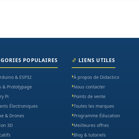
ÉGORIES POPULAIRES
LIENS UTILES
Arduino & ESP32
À propos de Didactico
s & Prototypage
Nous contacter
y Pi
Points de vente
nts Électroniques
Toutes les marques
ue & Drones
Programme Éducation
ion 3D
Meilleures offres
catifs
Blog & tutoriels