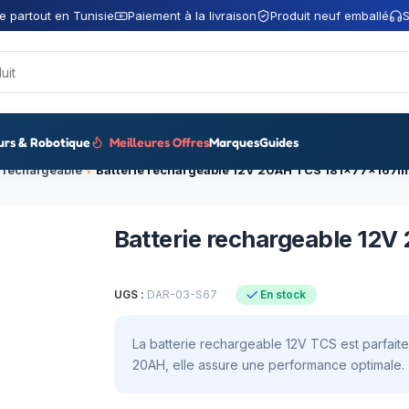
e partout en Tunisie
Paiement à la livraison
Produit neuf emballé
S
urs & Robotique
Meilleures Offres
Marques
Guides
e rechargeable
Batterie rechargeable 12V 20AH TCS 181x77x167
Batterie rechargeable 12
UGS :
DAR-03-S67
En stock
La batterie rechargeable 12V TCS est parfait
20AH, elle assure une performance optimale.