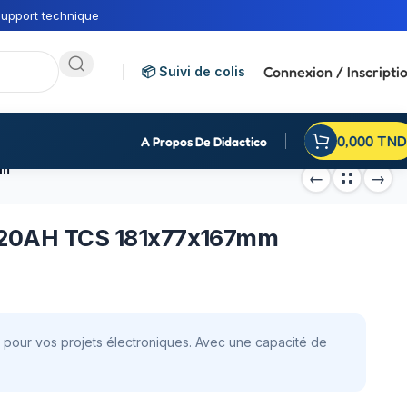
upport technique
Connexion / Inscripti
📦 Suivi de colis
0,000
TND
A Propos De Didactico
mm
V 20AH TCS 181x77x167mm
e pour vos projets électroniques. Avec une capacité de