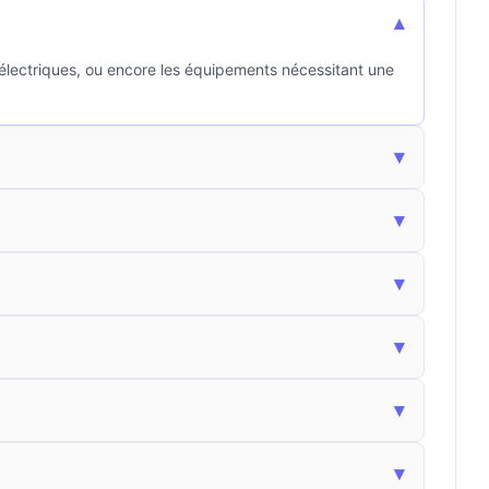
▾
 électriques, ou encore les équipements nécessitant une
▾
▾
▾
▾
▾
▾