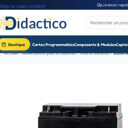
Livraison rapid
Skip to main content
Boutique
Cartes Programmables
Composants & Modules
Capte
Accueil
Alimentations piles et batteries
Piles et batteries
Batteri