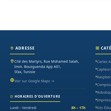
ADRESSE
CAT
Cité des Martyrs, Rue Mohamed Salah,
Cartes 
Imm. Bouzguenda App A01,
Capteur
Sfax, Tunisie
Raspberr
Voir sur Google Maps →
Composa
Robotiq
HORAIRES D'OUVERTURE
Impress
Kits Édu
Lundi – Vendredi
8h – 17h