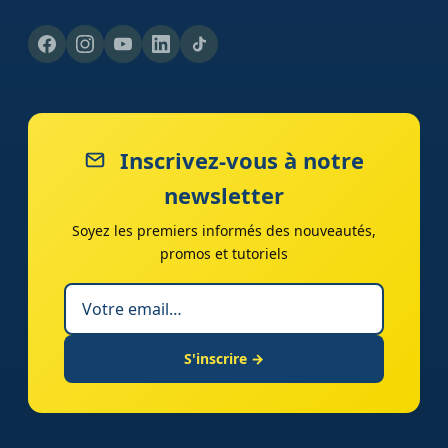
Inscrivez-vous à notre
newsletter
Soyez les premiers informés des nouveautés,
promos et tutoriels
S'inscrire →