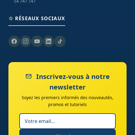
54 747 747
RÉSEAUX SOCIAUX
Inscrivez-vous à notre
newsletter
Soyez les premiers informés des nouveautés,
promos et tutoriels