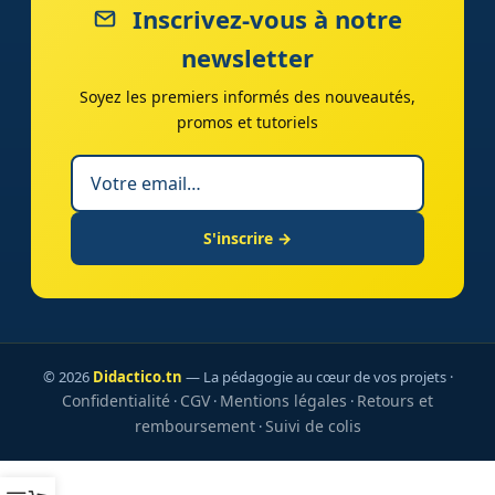
Inscrivez-vous à notre
newsletter
Soyez les premiers informés des nouveautés,
promos et tutoriels
S'inscrire →
© 2026
Didactico.tn
— La pédagogie au cœur de vos projets ·
Confidentialité
CGV
Mentions légales
Retours et
·
·
·
remboursement
Suivi de colis
·