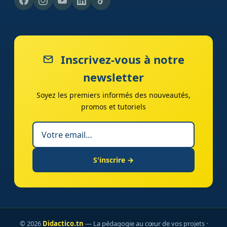
Inscrivez-vous à notre
newsletter
Soyez les premiers informés des nouveautés,
promos et tutoriels
S'inscrire →
© 2026
Didactico.tn
— La pédagogie au cœur de vos projets ·