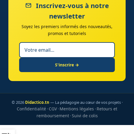
Inscrivez-vous à notre
newsletter
Soyez les premiers informés des nouveautés,
promos et tutoriels
S'inscrire →
© 2026
Didactico.tn
— La pédagogie au cœur de vos projets ·
Confidentialité
CGV
Mentions légales
Retours et
·
·
·
remboursement
Suivi de colis
·