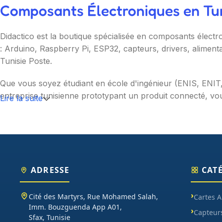
Composants Électroniques en Tuni
Didactico est la boutique spécialisée en composants électr
: Arduino, Raspberry Pi, ESP32, capteurs, drivers, aliment
Tunisie Poste.
Que vous soyez étudiant en école d'ingénieur (ENIS, ENI
entreprise tunisienne prototypant un produit connecté, vou
Lire la suite
Nos catégories couvrent l'essentiel : cartes programmable
(moteurs, drivers, kits 2WD/4WD), outils de mesure (multim
garantie et SAV inclus sur chaque commande.
ADRESSE
CAT
Cité des Martyrs, Rue Mohamed Salah,
Cartes 
Imm. Bouzguenda App A01,
Capteur
Sfax, Tunisie