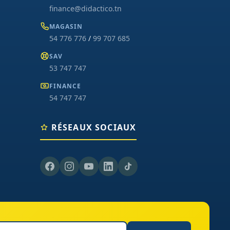
finance@didactico.tn
MAGASIN
54 776 776
/
99 707 685
SAV
53 747 747
FINANCE
54 747 747
RÉSEAUX SOCIAUX