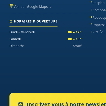
Raspberr
Voir sur Google Maps →
Composa
Robotiq
HORAIRES D'OUVERTURE
Impress
Kits Édu
Lundi – Vendredi
8h – 17h
Samedi
8h – 13h
Dimanche
Fermé
Inscrivez-vous à notre newslet