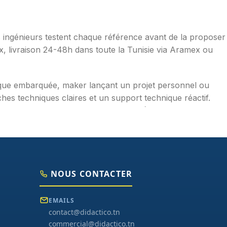
os ingénieurs testent chaque référence avant de la proposer
ax, livraison 24-48h dans toute la Tunisie via Aramex ou
ique embarquée, maker lançant un projet personnel ou
hes techniques claires et un support technique réactif.
mpérature, distance, WiFi, LoRa, GSM), robotique
aduites en français, exemples de code prêts à l'emploi,
NOUS CONTACTER
EMAILS
contact@didactico.tn
commercial@didactico.tn