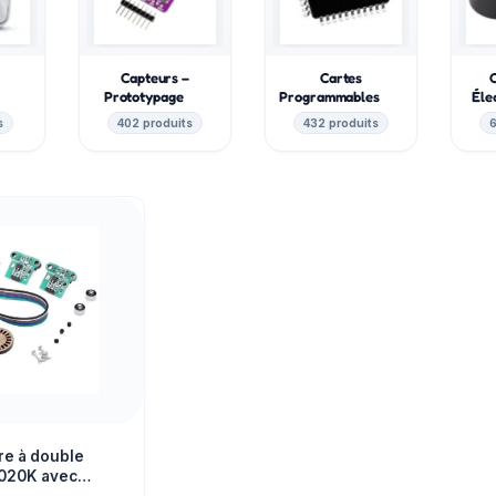
Capteurs –
Cartes
e
Prototypage
Programmables
Éle
s
402 produits
432 produits
6
re à double
-020K avec
toélectriques