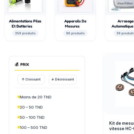
Alimentations Piles
Appareils De
Arrosage
Et Batteries
Mesures
Automatiqu
359 produits
86 produits
39 produit
💰
PRIX
↑
↓
Croissant
Décroissant
Moins de 20 TND
20 – 50 TND
50 – 100 TND
Kit de mesu
100 – 500 TND
vitesse HC
codeurs pho