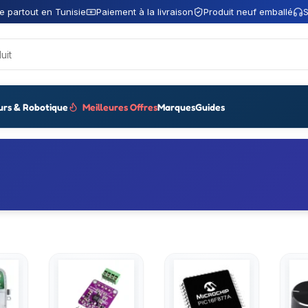
e partout en Tunisie
Paiement à la livraison
Produit neuf emballé
S
urs & Robotique
Meilleures Offres
Marques
Guides