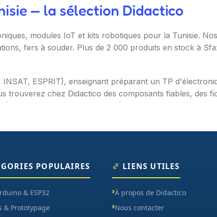
sie — la sélection Didactico
oniques, modules IoT et kits robotiques pour la Tunisie. N
ations, fers à souder. Plus de 2 000 produits en stock à Sf
T, INSAT, ESPRIT), enseignant préparant un TP d'électron
s trouverez chez Didactico des composants fiables, des fic
s (Arduino, Raspberry Pi, ESP32), capteurs et modules (te
ètres, oscilloscopes), impression 3D et CNC. Datasheets tr
ÉGORIES POPULAIRES
LIENS UTILES
Arduino & ESP32
À propos de Didactico
s & Prototypage
Nous contacter