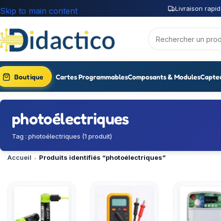
Livraison rapid
Skip to main content
Boutique
Cartes Programmables
Composants & Modules
Capte
photoélectriques
Tag : photoélectriques (1 produit)
Accueil
Produits identifiés “photoélectriques”