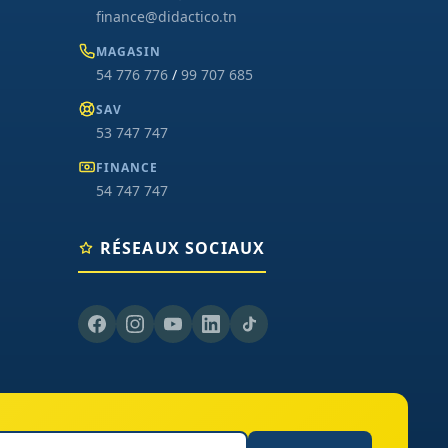
finance@didactico.tn
MAGASIN
54 776 776
/
99 707 685
SAV
53 747 747
FINANCE
54 747 747
RÉSEAUX SOCIAUX