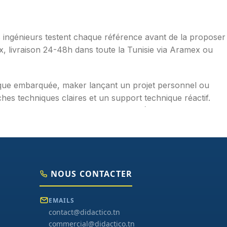
os ingénieurs testent chaque référence avant de la proposer
ax, livraison 24-48h dans toute la Tunisie via Aramex ou
ique embarquée, maker lançant un projet personnel ou
hes techniques claires et un support technique réactif.
mpérature, distance, WiFi, LoRa, GSM), robotique
aduites en français, exemples de code prêts à l'emploi,
NOUS CONTACTER
EMAILS
contact@didactico.tn
commercial@didactico.tn