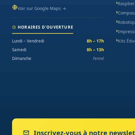
Raspberr
Voir sur Google Maps →
Composa
Robotiq
HORAIRES D'OUVERTURE
Impress
Kits Édu
Lundi – Vendredi
8h – 17h
Samedi
8h – 13h
Dimanche
Fermé
Inscrivez-vous à notre newslet