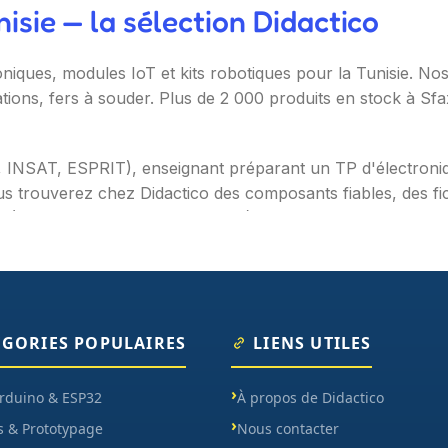
sie — la sélection Didactico
oniques, modules IoT et kits robotiques pour la Tunisie. N
ations, fers à souder. Plus de 2 000 produits en stock à Sf
T, INSAT, ESPRIT), enseignant préparant un TP d'électron
s trouverez chez Didactico des composants fiables, des fic
s (Arduino, Raspberry Pi, ESP32), capteurs et modules (te
ètres, oscilloscopes), impression 3D et CNC. Datasheets tr
ÉGORIES POPULAIRES
LIENS UTILES
Arduino & ESP32
À propos de Didactico
s & Prototypage
Nous contacter