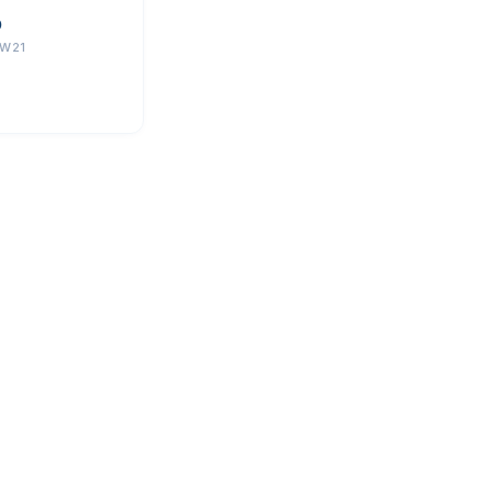
D
-W21