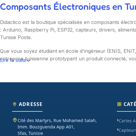
Composants Électroniques en Tuni
Didactico est la boutique spécialisée en composants électr
: Arduino, Raspberry Pi, ESP32, capteurs, drivers, aliment
Tunisie Poste.
Que vous soyez étudiant en école d'ingénieur (ENIS, ENI
entreprise tunisienne prototypant un produit connecté, vou
Lire la suite
Nos catégories couvrent l'essentiel : cartes programmable
(moteurs, drivers, kits 2WD/4WD), outils de mesure (multim
garantie et SAV inclus sur chaque commande.
ADRESSE
CAT
Cité des Martyrs, Rue Mohamed Salah,
Cartes 
Imm. Bouzguenda App A01,
Capteur
Sfax, Tunisie