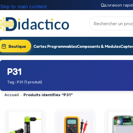
Livraison rapid
Skip to main content
Boutique
Cartes Programmables
Composants & Modules
Capte
P31
Tag : P31 (1 produit)
Accueil
Produits identifiés “P31”