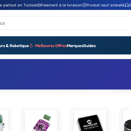
e partout en Tunisie
Paiement à la livraison
Produit neuf emballé
S
urs & Robotique
Meilleures Offres
Marques
Guides