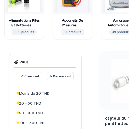
Alimentations Piles
Appareils De
Arrosage
Et Batteries
Mesures
Automatiqu
359 produits
86 produits
39 produit
💰
PRIX
↑
↓
Croissant
Décroissant
Moins de 20 TND
20 – 50 TND
50 – 100 TND
capteur du 
100 – 500 TND
petit flotte