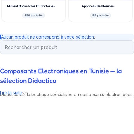
Alimentations Piles Et Batteries
Appareils De Mesures
359 produits
86 produits
Aucun produit ne correspond à votre sélection.
Composants Électroniques en Tunisie — la
sélection Didactico
Lire la suite
Didactico est la boutique spécialisée en composants électroniques,
modules IoT et kits robotiques pour la Tunisie. Nos ingénieurs
testent chaque référence avant de la proposer : Arduino,
Raspberry Pi, ESP32, capteurs, drivers, alimentations, fers à souder.
Plus de 2 000 produits en stock à Sfax, livraison 24-48h dans toute
la Tunisie via Aramex ou Tunisie Poste.