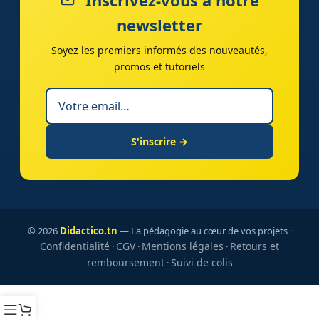
Inscrivez-vous à notre
newsletter
Soyez les premiers informés des nouveautés,
promos et tutoriels
S'inscrire →
© 2026
Didactico.tn
— La pédagogie au cœur de vos projets ·
Confidentialité
CGV
Mentions légales
Retours et
·
·
·
remboursement
Suivi de colis
·