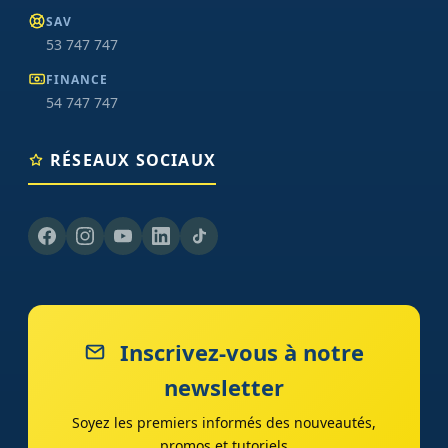
SAV
53 747 747
FINANCE
54 747 747
RÉSEAUX SOCIAUX
Inscrivez-vous à notre
newsletter
Soyez les premiers informés des nouveautés,
promos et tutoriels