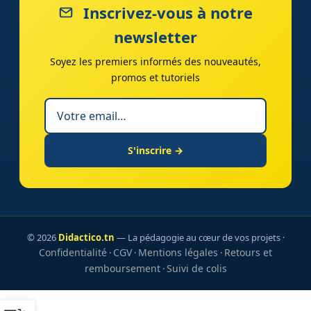
Inscrivez-vous à notre
newsletter
Soyez les premiers informés des nouveautés,
promos et tutoriels
S'inscrire →
© 2026
Didactico.tn
— La pédagogie au cœur de vos projets ·
Confidentialité
CGV
Mentions légales
Retours et
·
·
·
remboursement
Suivi de colis
·