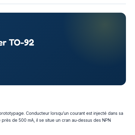
ier TO-92
 prototypage. Conducteur lorsqu’un courant est injecté dans sa
re près de 500 mA, il se situe un cran au-dessus des NPN