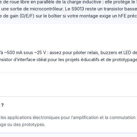
de roue libre en parallèle de la charge inductive : elle protège l
s une sortie de microcontrôleur. Le S9013 reste un transistor bas
e de gain (D/E/F) sur le boîtier si votre montage exige un hFE préc
 ~500 mA sous ~25 V : assez pour piloter relais, buzzers et LED d
nsistor d’interface idéal pour les projets éducatifs et de prototypag
 ?
es applications électroniques pour l'amplification et la commutation de
lage ou des prototypes.