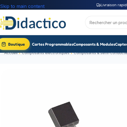
Livraison rapid
Skip to main content
Boutique
Cartes Programmables
Composants & Modules
Capte
Accueil
Composants électroniques
Composants & semi-conducte