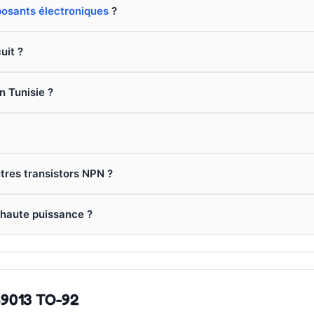
osants électroniques
?
uit ?
n Tunisie ?
utres transistors NPN ?
 haute puissance ?
 S9013 TO-92