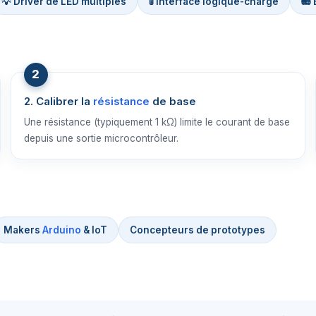
💡 Driver de LED multiples
🚦 Interface logique-charge
📻 
2. Calibrer la
résistance
de base
Une résistance (typiquement 1 kΩ) limite le courant de base
depuis une sortie microcontrôleur.
Makers
Arduino
& IoT
Concepteurs de prototypes