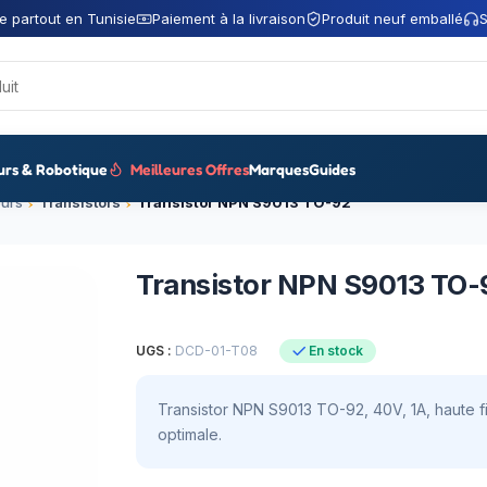
e partout en Tunisie
Paiement à la livraison
Produit neuf emballé
S
urs & Robotique
Meilleures Offres
Marques
Guides
urs
Transistors
Transistor NPN S9013 TO-92
Transistor NPN S9013 TO-
UGS :
DCD-01-T08
En stock
Transistor NPN S9013 TO-92, 40V, 1A, haute fi
optimale.