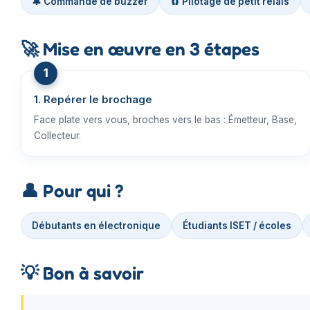
🔔 Commande de buzzer
🧲 Pilotage de petit relais
🚀
Mise en œuvre en 3 étapes
1. Repérer le brochage
Face plate vers vous, broches vers le bas : Émetteur, Base,
Collecteur.
👤
Pour qui ?
Débutants en électronique
Étudiants ISET / écoles
💡
Bon à savoir