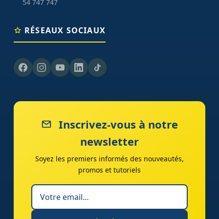
54 747 747
RÉSEAUX SOCIAUX
Inscrivez-vous à notre
newsletter
Soyez les premiers informés des nouveautés,
promos et tutoriels