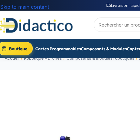
Livraison rapid
Skip to main content
Boutique
Cartes Programmables
Composants & Modules
Capte
Accueil
Robotique – Drones
Composants & modules robotiques