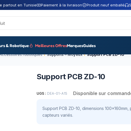
e partout en Tunisie
Paiement à la livraison
Produit neuf emballé
S
urs & Robotique
Meilleures Offres
Marques
Guides
Accessoires robotiques
Supports – Moyeux
Support PCB ZD-10
Support PCB ZD-10
Disponible sur command
UGS :
DEA-01-A15
Support PCB ZD-10, dimensions 100x160mm, pa
capteurs variés.