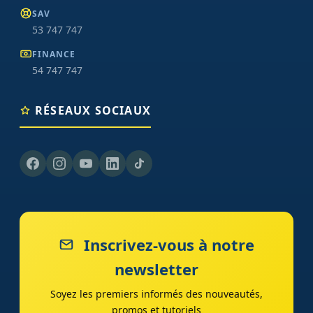
SAV
53 747 747
FINANCE
54 747 747
RÉSEAUX SOCIAUX
Inscrivez-vous à notre
newsletter
Soyez les premiers informés des nouveautés,
promos et tutoriels