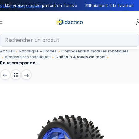
Livraison rapide partout en Tunisie
Paiement à la livraison
Skip to main content
Accueil
Robotique – Drones
Composants & modules robotiques
Accessoires robotiques
Châssis & roues de robot
Roue cramponnée Bleu 85mm Largeur 38mm