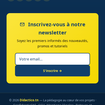
Inscrivez-vous à notre
newsletter
Soyez les premiers informés des nouveautés,
promos et tutoriels
S'inscrire →
© 2026
Didactico.tn
— La pédagogie au cœur de vos projets ·