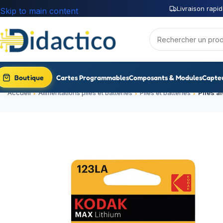
Livraison rapid
Skip to main content
Boutique
Cartes Programmables
Composants & Modules
Capte
Accueil
Alimentations piles et batteries
Piles et batteries
Piles a