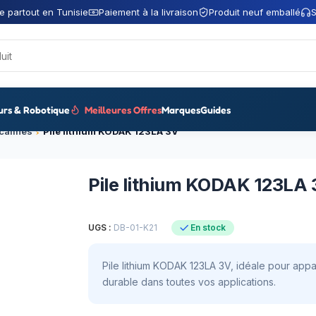
e partout en Tunisie
Paiement à la livraison
Produit neuf emballé
S
urs & Robotique
Meilleures Offres
Marques
Guides
lcalines
Pile lithium KODAK 123LA 3V
Pile lithium KODAK 123LA
UGS :
DB-01-K21
En stock
Pile lithium KODAK 123LA 3V, idéale pour appa
durable dans toutes vos applications.