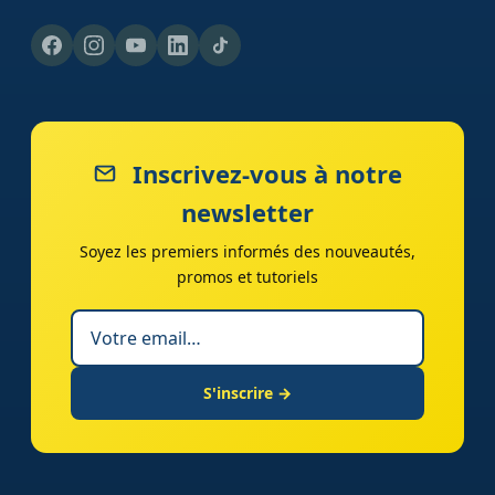
Inscrivez-vous à notre
newsletter
Soyez les premiers informés des nouveautés,
promos et tutoriels
S'inscrire →