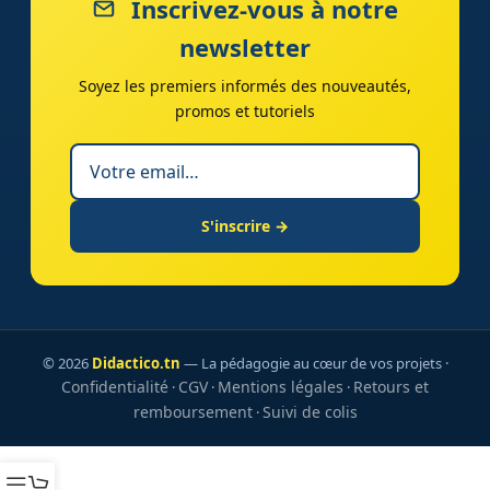
Inscrivez-vous à notre
newsletter
Soyez les premiers informés des nouveautés,
promos et tutoriels
S'inscrire →
© 2026
Didactico.tn
— La pédagogie au cœur de vos projets ·
Confidentialité
CGV
Mentions légales
Retours et
·
·
·
remboursement
Suivi de colis
·