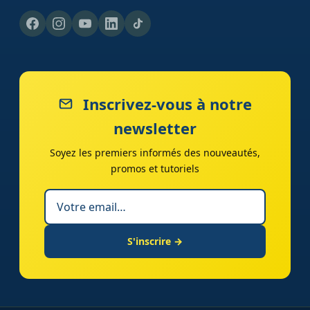
Inscrivez-vous à notre
newsletter
Soyez les premiers informés des nouveautés,
promos et tutoriels
S'inscrire →