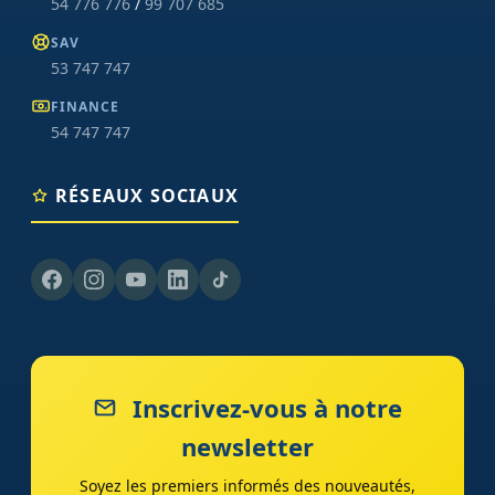
54 776 776
/
99 707 685
SAV
53 747 747
FINANCE
54 747 747
RÉSEAUX SOCIAUX
Inscrivez-vous à notre
newsletter
Soyez les premiers informés des nouveautés,