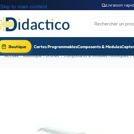
Livraison rapid
Skip to main content
Boutique
Cartes Programmables
Composants & Modules
Capte
Accueil
Robotique – Drones
Composants & modules robotiques