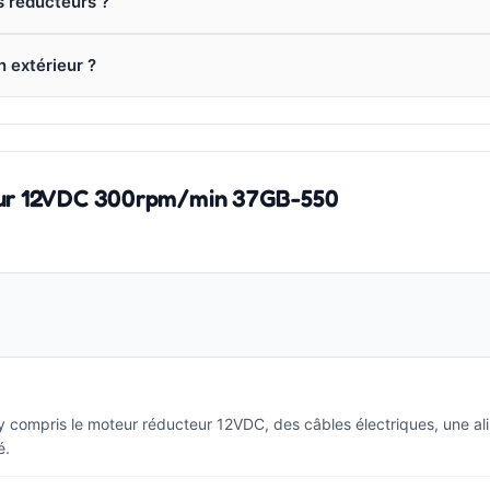
s réducteurs ?
n extérieur ?
teur 12VDC 300rpm/min 37GB-550
, y compris le moteur réducteur 12VDC, des câbles électriques, une a
é.