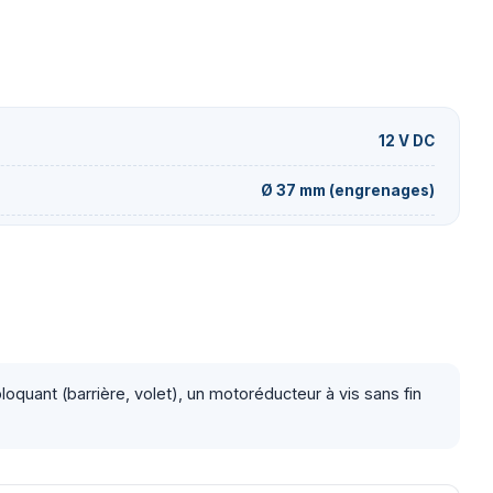
12 V DC
Ø 37 mm (engrenages)
uant (barrière, volet), un motoréducteur à vis sans fin