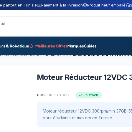
e partout en Tunisie
Paiement à la livraison
Produit neuf emballé
S
urs & Robotique
Meilleures Offres
Marques
Guides
Moteurs et actionneurs
Moteurs CC
Moteur Réducteur 12VDC 30
Moteur Réducteur 12VDC 
UGS :
DRO-01-A27
En stock
Moteur réducteur 12VDC 300rpm/min 37GB-550, 
pour étudiants et makers en Tunisie.