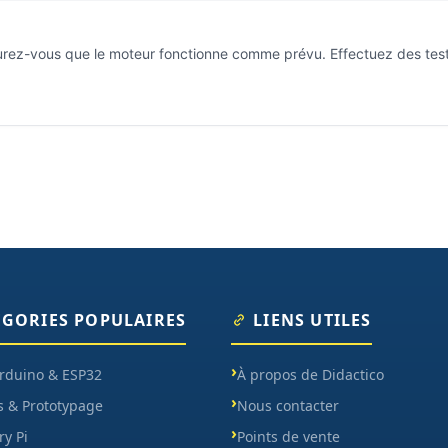
assurez-vous que le moteur fonctionne comme prévu. Effectuez des te
ÉGORIES POPULAIRES
LIENS UTILES
Arduino & ESP32
À propos de Didactico
s & Prototypage
Nous contacter
y Pi
Points de vente