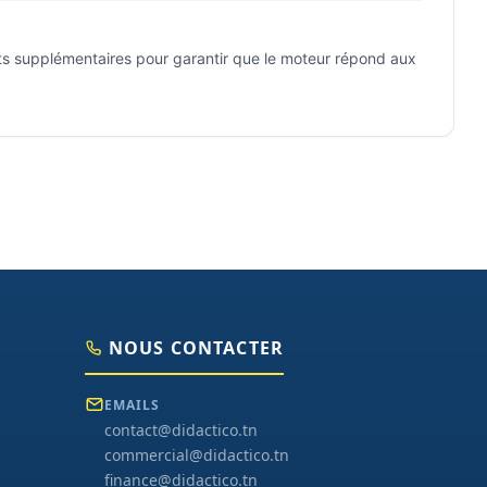
sts supplémentaires pour garantir que le moteur répond aux
NOUS CONTACTER
EMAILS
contact@didactico.tn
commercial@didactico.tn
finance@didactico.tn