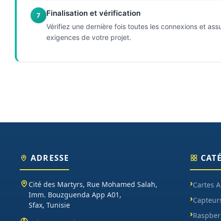
Finalisation et vérification
7
Vérifiez une dernière fois toutes les connexions et 
exigences de votre projet.
ADRESSE
CAT
Cité des Martyrs, Rue Mohamed Salah,
Cartes 
Imm. Bouzguenda App A01,
Capteur
Sfax, Tunisie
Raspberr