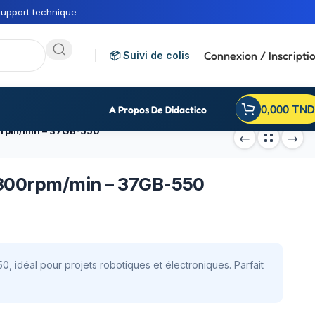
upport technique
Connexion / Inscripti
📦 Suivi de colis
0,000
TND
A Propos De Didactico
0rpm/min – 37GB-550
300rpm/min – 37GB-550
idéal pour projets robotiques et électroniques. Parfait