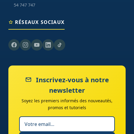
54 747 747
RÉSEAUX SOCIAUX
Inscrivez-vous à notre
newsletter
Soyez les premiers informés des nouveautés,
promos et tutoriels