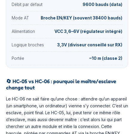
Débit par défaut
9600 bauds (data)
Mode AT
Broche EN/KEY (souvent 38400 bauds)
Alimentation
VCC 3,6–6V (régulateur intégré)
Logique broches
3,3V (diviseur conseillé sur RX)
Portée
~10 m (classe 2)
🔄
HC-05 vs HC-06 : pourquoi le maître/esclave
change tout
Le HC-06 ne sait faire qu’une chose : attendre qu’un appareil
(un smartphone, un ordinateur) vienne s’y connecter. C’est un
esclave, point final. Le HC-05, lui, peut tenir ce même rôle
d’esclave, mais aussi devenir maître : c’est alors lui qui part
chercher un autre module et initie la connexion. Cette
bascule, pilotée par commandes AT via la broche EN/KEY,