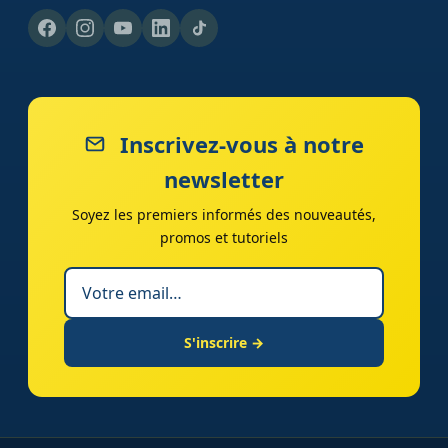
Inscrivez-vous à notre
newsletter
Soyez les premiers informés des nouveautés,
promos et tutoriels
S'inscrire →